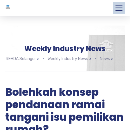
Weekly Industry News
REHDA Selangor
>
Weekly Industry News
>
News
>
Bole
Bolehkah konsep
pendanaan ramai
tangani isu pemilikan
rumah?