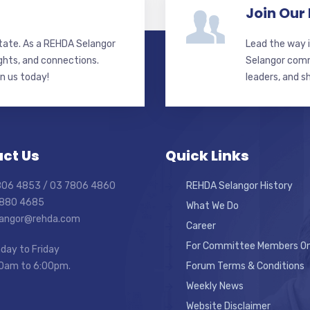
Join Our
state. As a REHDA Selangor
Lead the way i
ghts, and connections.
Selangor commi
in us today!
leaders, and s
ct Us
Quick Links
7806 4853 / 03 7806 4860
REHDA Selangor History
7880 4685
What We Do
elangor@rehda.com
Career
For Committee Members On
day to Friday
0am to 6:00pm.
Forum Terms & Conditions
Weekly News
Website Disclaimer