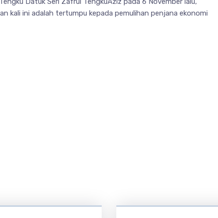
Tengku Datuk Seri Zafrul TengkuAziz pada 6 November lalu,
an kali ini adalah tertumpu kepada pemulihan penjana ekonomi