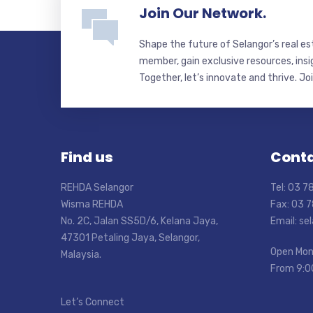
Join Our Network.
Shape the future of Selangor’s real e
member, gain exclusive resources, insi
Together, let’s innovate and thrive. Jo
Find us
Conta
REHDA Selangor
Tel: 03 
Wisma REHDA
Fax: 03 
No. 2C, Jalan SS5D/6, Kelana Jaya,
Email: s
47301 Petaling Jaya, Selangor,
Open Mon
Malaysia.
From 9:0
Let’s Connect