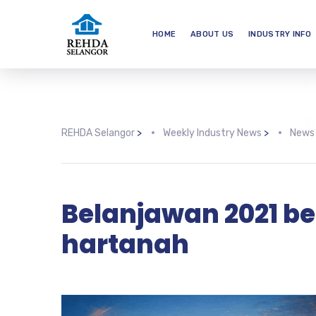
HOME
ABOUT US
INDUSTRY INFO
REHDA Selangor
>
Weekly Industry News
>
News
Belanjawan 2021 be
hartanah